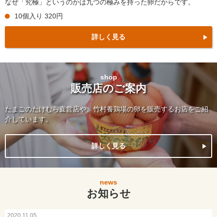
なぜ「究極」というのかは九つの極みを持った卵だからです。
10個入り 320円
詳しく見る
shop
販売店のご案内
たまごのたけむら直営店や、竹村養鶏場の卵を販売するお店をご紹
介しています。
詳しく見る
news
お知らせ
2020.11.05