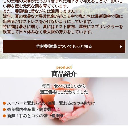
この土地の栄養がたっぷり含まれた地下水で与えることで、おいし
い卵を産む元気な鶏を育てています。
また、養鶏場に昔ながらは通用しません！！
近年、夏の猛暑など異常気象が起こる中で私たちは最新鶏舎で鶏に
出来るだけストレスをかけないようにしています。
特に鶏は暑さに弱く、夏にはミスト散布、屋根にスプリンクラーを
設置して日々休みなく最大限の努力をしています。
竹村養鶏場についてもっと知る
product
商品紹介
毎日、食べてほしいから
適正価格にこだわりました
スーパーと
変わらない値段、
変わるのは中身だけ
奈良県内
生産量・飼育数
No.
1
新鮮！
甘みとコクの強い
健康卵