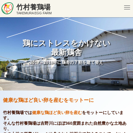
竹村養鶏場
TAKEMURA EGG FARM
鶏にストレスをかけない
最新鶏舎
2017～2018年に鶏舎の７割を建て替え
健康な鶏ほど良い卵を産むをモットーに
竹村養鶏場では
健康な鶏ほど良い卵を産む
をモットーにしていま
す。
そんな竹村養鶏場は吉野川にほぼ360度囲まれた自然豊かな土地あ
り、